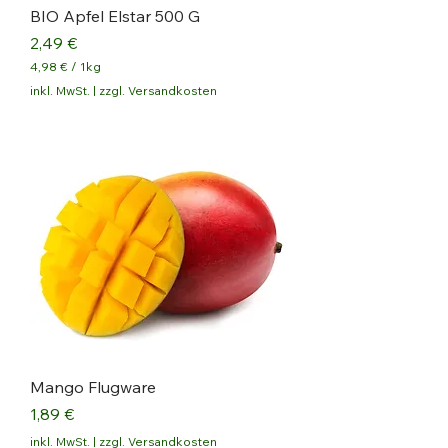
BIO Apfel Elstar 500 G
Preis
2,49 €
4,98 €
/
1kg
4
inkl. MwSt.
|
zzgl. Versandkosten
,
9
8
€
p
r
o
1
K
i
l
o
g
r
a
m
m
Mango Flugware
Preis
1,89 €
inkl. MwSt.
|
zzgl. Versandkosten