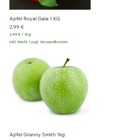
a
m
m
Apfel Royal Gala 1 KG
Preis
2,99 €
2,99 €
/
1kg
2
inkl. MwSt.
|
zzgl. Versandkosten
,
9
9
€
p
r
o
1
K
i
l
o
g
r
a
m
m
Apfel Granny Smith 1kg