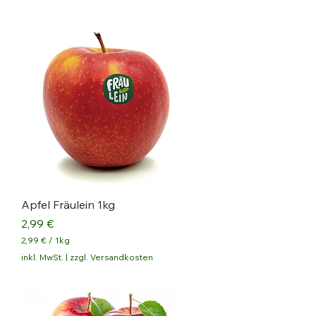
Apfel Fräulein 1kg
Preis
2,99 €
2,99 €
/
1kg
2
inkl. MwSt.
|
zzgl. Versandkosten
,
9
9
€