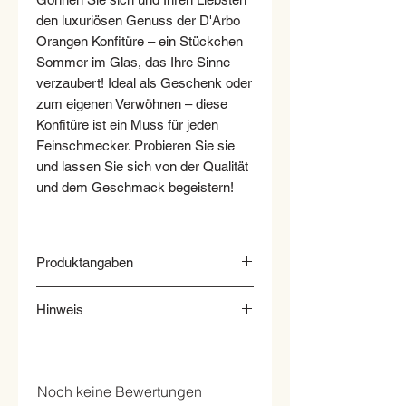
den luxuriösen Genuss der D'Arbo
Orangen Konfitüre – ein Stückchen
Sommer im Glas, das Ihre Sinne
verzaubert! Ideal als Geschenk oder
zum eigenen Verwöhnen – diese
Konfitüre ist ein Muss für jeden
Feinschmecker. Probieren Sie sie
und lassen Sie sich von der Qualität
und dem Geschmack begeistern!
Produktangaben
Verkehrsbezeichnung: Darbo
Hinweis
Naturrein Bitter Orangen Marmelade
Inverkehrbringer: Darbo / FRÜCHTE
Hinweis: Wir behalten uns vor bei
KONTOR
einer Nichtverfügbarkeit den
Handelsklasse: 1***
gewünschten Artikel durch einen
Herkunft: Österreich***
Noch keine Bewertungen
gleich- oder höherwertigen Artikel zu