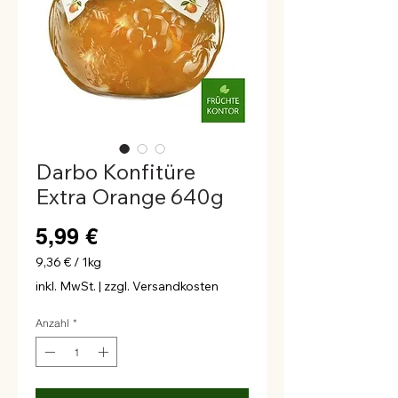
Darbo Konfitüre
Extra Orange 640g
Preis
5,99 €
9,36 €
/
1kg
9,36 €
inkl. MwSt.
|
zzgl. Versandkosten
pro
1
Anzahl
*
Kilogramm