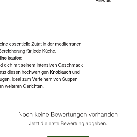
Hinweis
Inverkehrbringer:
Handelsklasse: 1***
Hinweis: Wir behalten
Herkunft: Italien***
Nichtverfügbarkeit d
Nettofüllmenge/Verk
einen gleich- oder hö
Aufbewahrungshinweis
Sollte dies nicht gew
bitte. Die Produkte 
***Achtung: Die Herk
behalten uns eine m
 eine essentielle Zutat in der mediterranen
nach Jahreszeit und 
gewünschten Menge n
ereicherung für jede Küche.
beachten Sie das Etik
Naturprodukte hande
ine kaufen:
Bild-/Textrechte ©at
d dich mit seinem intensiven Geschmack
Angebotes, insbeson
etzt diesen hochwertigen
Knoblauch
und
urheberrechtlich gesc
eugen. Ideal zum Verfeinern von Suppen,
soweit nicht ausdrück
en weiteren Gerichten.
bei FRÜCHTE KONTOR
in Größe, Gewicht, F
Mindestgewichtsanga
abweichen. Dekoratio
Noch keine Bewertungen vorhanden
Produkt enthalten.
Wir haben uns für d
Jetzt die erste Bewertung abgeben.
bevorratet. Bitte ent
Einzelfall ausverkauft