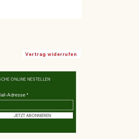
en. Irrtum vorbehalten. Für
en wir keine Haftung. Preise inkl.
 uns vor bei einer
en gewünschten Artikel durch
herwertigen Artikel zu ersetzen.
ünscht sein kontaktieren Sie uns
werden als Stück abgerechnet. Wir
Vertrag widerrufen
inimale Abweichung von der
ach oben hin vor, da es sich um
lt.
SCHE ONLINE NESTELLEN
ail-Adresse
JETZT ABONNIEREN