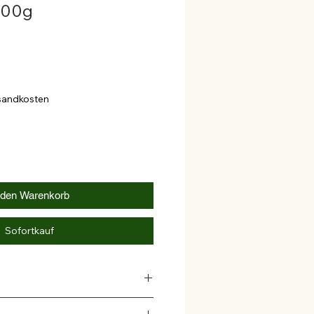
100g
rsandkosten
 den Warenkorb
Sofortkauf
: Knoblauch rosa