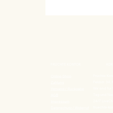
FRÜCHTE KONTOR
ADR
Früchte Kon
Online-Shop
Feldstr. 34,
Zahlung
Wir sind für 
Versand / Rückgabe
Tag und Nac
AGB
24/7 LiveCh
Impressum
fruechte-ko
Datenschutz
/ Widerruf