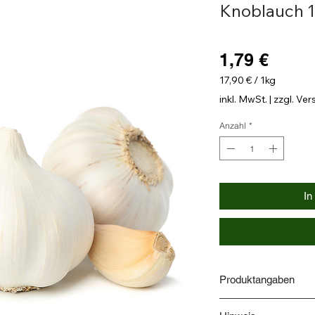
Knoblauch 
Preis
1,79 €
17,90 €
/
1kg
17,90 €
inkl. MwSt.
|
zzgl. Ve
pro
1
Anzahl
*
Kilogramm
In
Produktangaben
Verkehrsbezeichnung