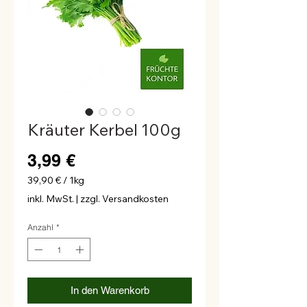
Kräuter Kerbel 100g
Preis
3,99 €
39,90 €
/
1kg
39,90 €
inkl. MwSt.
|
zzgl. Versandkosten
pro
1
Anzahl
*
Kilogramm
In den Warenkorb