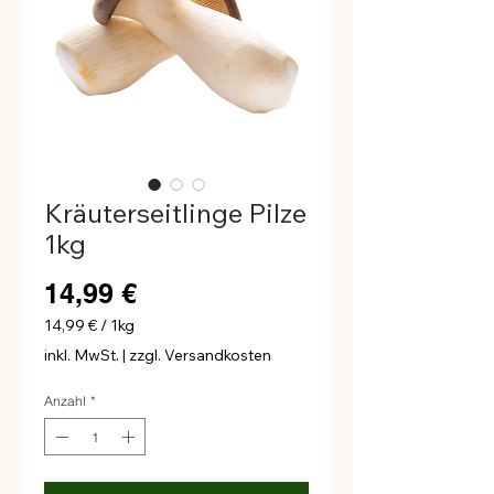
Kräuterseitlinge Pilze
1kg
Preis
14,99 €
14,99 €
/
1kg
14,99 €
inkl. MwSt.
|
zzgl. Versandkosten
pro
1
Anzahl
*
Kilogramm