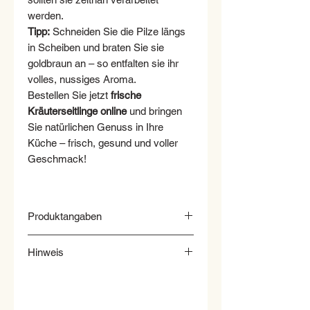
werden.
Tipp:
Schneiden Sie die Pilze längs
in Scheiben und braten Sie sie
goldbraun an – so entfalten sie ihr
volles, nussiges Aroma.
Bestellen Sie jetzt
frische
Kräuterseitlinge online
und bringen
Sie natürlichen Genuss in Ihre
Küche – frisch, gesund und voller
Geschmack!
Produktangaben
Verkehrsbezeichnung: Pilze
Hinweis
Kräuterseitlinge
Inverkehrbringer: FRÜCHTE
Hinweis: Wir behalten uns vor bei
KONTOR
einer Nichtverfügbarkeit den
Handelsklasse: 1***
gewünschten Artikel durch einen