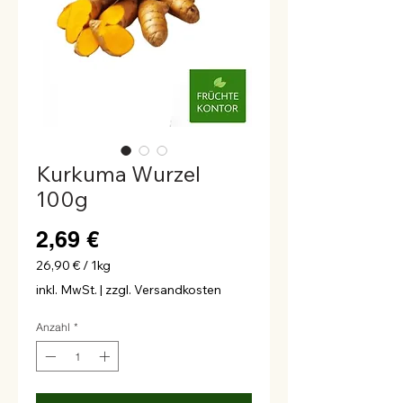
Kurkuma Wurzel
100g
Preis
2,69 €
26,90 €
/
1kg
26,90 €
inkl. MwSt.
|
zzgl. Versandkosten
pro
1
Anzahl
*
Kilogramm