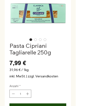
Pasta Cipriani
Tagliarelle 250g
Preis
7,99 €
31,96 €
/
1kg
31,96 €
inkl. MwSt.
|
zzgl. Versandkosten
pro
1
Anzahl
*
Kilogramm