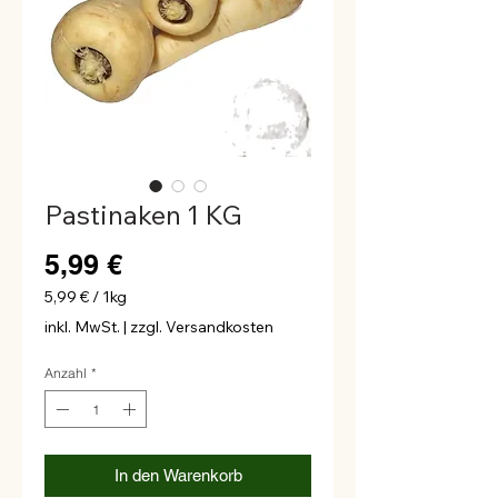
Pastinaken 1 KG
Preis
5,99 €
5,99 €
/
1kg
5,99 €
inkl. MwSt.
|
zzgl. Versandkosten
pro
1
Anzahl
*
Kilogramm
In den Warenkorb