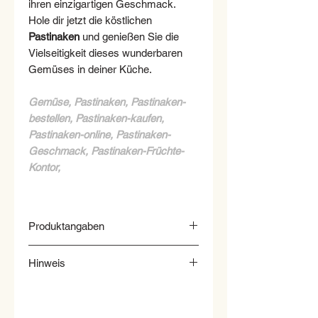
ihren einzigartigen Geschmack.
Hole dir jetzt die köstlichen
Pastinaken
und genießen Sie die
Vielseitigkeit dieses wunderbaren
Gemüses in deiner Küche.
Gemüse, Pastinaken, Pastinaken-
bestellen, Pastinaken-kaufen,
Pastinaken-online, Pastinaken-
Geschmack, Pastinaken-Früchte-
Kontor,
Produktangaben
Verkehrsbezeichnung: Pastinaken
Hinweis
Inverkehrbringer: FRÜCHTE
KONTOR
Hinweis: Wir behalten uns vor bei
Handelsklasse: 1***
einer Nichtverfügbarkeit den
Herkunft: Frankreich***