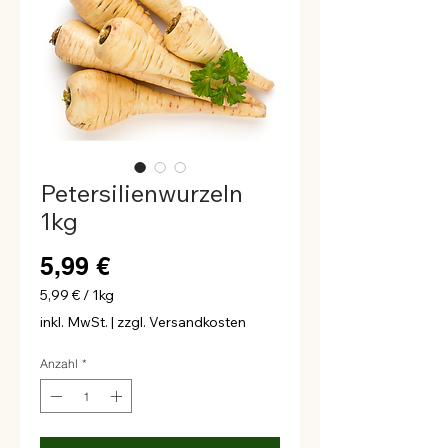
Petersilienwurzeln
1kg
Preis
5,99 €
5,99 €
/
1kg
5,99 €
inkl. MwSt.
|
zzgl. Versandkosten
pro
1
Anzahl
*
Kilogramm