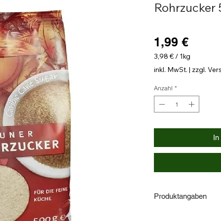
Rohrzucker
Preis
1,99 €
3,98 €
/
1kg
3,98 €
inkl. MwSt.
|
zzgl. Ve
pro
1
Anzahl
*
Kilogramm
In
Produktangaben
Produktname: Braun