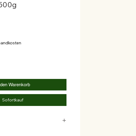
 500g
rsandkosten
 den Warenkorb
Sofortkauf
er Rohrzucker