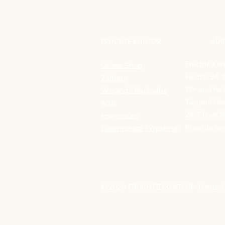
FRÜCHTE KONTOR
ADR
Früchte Kon
Online-Shop
Feldstr. 34,
Zahlung
Wir sind für 
Versand / Rückgabe
Tag und Nac
AGB
24/7 LiveCh
Impressum
fruechte-ko
Datenschutz
/ Widerruf
© 2026 FRÜCHTE KONTOR - Deutsch