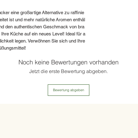
Verwendung: Ideal 
von Kuchen und Keks
ker eine großartige Alternative zu raffinie
d Saucen sowie für D
eitet ist und mehr natürliche Aromen enthäl
Lagerung: An einem 
t und den authentischen Geschmack von bra
n. Nach dem Öffnen 
hre Küche auf ein neues Level! Ideal für a
ung zu vermeiden.
rlichkeit legen. Verwöhnen Sie sich und Ihre
üßungsmittel!
Besonderheiten:
- Unraffiniert und oh
Noch keine Bewertungen vorhanden
- Enthält natürliche
Jetzt die erste Bewertung abgeben.
und Eisen
- Vegan und glutenfr
Bewertung abgeben
Haltbarkeit: 24 Mon
Diese Daten können j
ieren. Es ist immer r
nen auf der Verpack