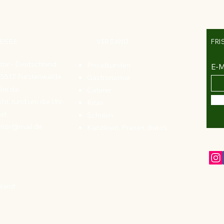
ESSE
VERSAND
FRI
tor - Deutschland
Privatkunden
E-M
 15517 Fürstenwalde
Gastronomie
Sie da.
Caterer
ht, rund um die Uhr:
Kitas
at
Schulen
ntor@mail.de
Kanzleien, Praxen, Büros
land