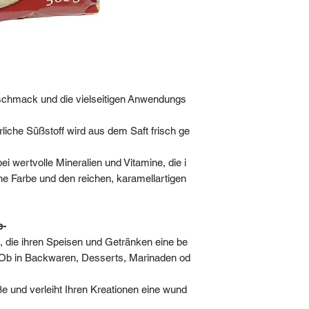
Produktbeschreibung:
r aus Zuckerrohr, der
charakteristischen, 
Zutaten: 100% braun
schmack und die vielseitigen Anwendungs
Herkunft: Mauritius
rliche Süßstoff wird aus dem Saft frisch ge
Verpackungsgröße:
i wertvolle Mineralien und Vitamine, die i
Nährwerte pro 100 g
ne Farbe und den reichen, karamellartigen
- Energie: ca. 377 kca
- Fett: 0 g
- davon gesättigte Fe
- Kohlenhydrate: ca.
e-
- davon Zucker: ca. 9
le, die ihren Speisen und Getränken eine be
- Ballaststoffe: 0 g
 Ob in Backwaren, Desserts, Marinaden od
- Eiweiß: 0 g
- Salz: 0 g
e und verleiht Ihren Kreationen eine wund