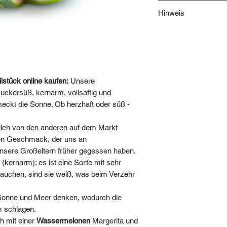
Verkehrsbezeichnun
Hinweis
Inverkehrbringer:
Handelsklasse: 1***
Hinweis: Wir behalten
Herkunft: Italien***
Nichtverfügbarkeit d
Nettofüllmenge/Verka
einen gleich- oder hö
Aufbewahrungshinweis
Sollte dies nicht gew
bitte. Die Produkte 
***Achtung: Die Herk
lstück online kaufen:
Unsere
behalten uns eine m
nach Jahreszeit und 
uckersüß, kernarm, vollsaftig und
gewünschten Menge n
beachten Sie das Etik
meckt die Sonne. Ob herzhaft oder süß -
Naturprodukte hande
Bild-/Textrechte ©fre
Angebotes, insbeson
utlich von den anderen auf dem Markt
urheberrechtlich gesc
hren Geschmack, der uns an
soweit nicht ausdrück
unsere Großeltern früher gegessen haben.
bei FRÜCHTE KONTOR
 (kernarm); es ist eine Sorte mit sehr
in Größe, Gewicht, F
auchen, sind sie weiß, was beim Verzehr
Mindestgewichtsanga
abweichen. Dekoratio
Sonne und Meer denken, wodurch die
Produkt enthalten.
 schlagen.
Wir haben uns für d
h mit einer
Wassermelonen
Margerita und
bevorratet. Bitte ent