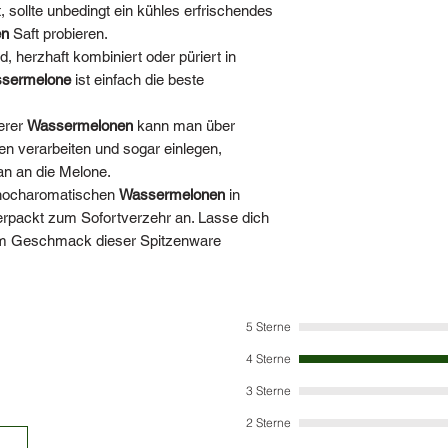
, sollte unbedingt ein kühles erfrischendes
Einzelfall ausverkauft
en
Saft probieren.
handelsüblichen Meng
Druckfehler übernehm
d, herzhaft kombiniert oder püriert in
MwSt.
sermelone
ist einfach die beste
Hinweis: Wir behalten
Nichtverfügbarkeit d
erer
Wassermelonen
kann man über
einen gleich- oder hö
en verarbeiten und sogar einlegen,
Sollte dies nicht gew
an an die Melone.
bitte. Die Produkte 
nd hocharomatischen
Wassermelonen
in
behalten uns eine m
verpackt zum Sofortverzehr an. Lasse dich
gewünschten Menge n
dem Geschmack dieser Spitzenware
Naturprodukte hande
5 Sterne
4 Sterne
3 Sterne
2 Sterne