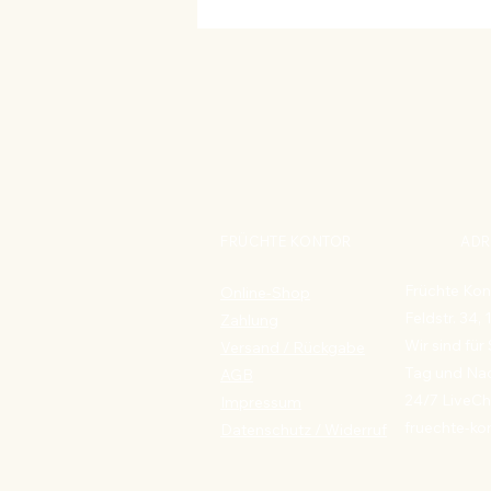
FRÜCHTE KONTOR
ADR
Früchte Kon
Online-Shop
Feldstr. 34,
Zahlung
Wir sind für 
Versand / Rückgabe
Tag und Nac
AGB
24/7 LiveCh
Impressum
fruechte-ko
Datenschutz
/ Widerruf