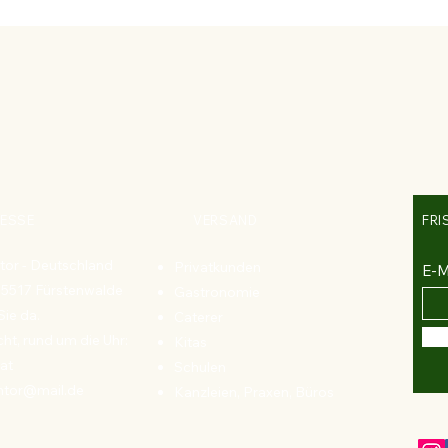
ESSE
VERSAND
FRI
tor - Deutschland
Privatkunden
E-M
 15517 Fürstenwalde
Gastronomie
Sie da.
Caterer
ht, rund um die Uhr:
Kitas
at
Schulen
ntor@mail.de
Kanzleien, Praxen, Büros