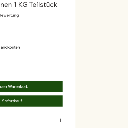
en 1 KG Teilstück
4.0 von fünf Sternen, basierend auf 1 Bewertung.
1 Bewertung
rsandkosten
 den Warenkorb
Sofortkauf