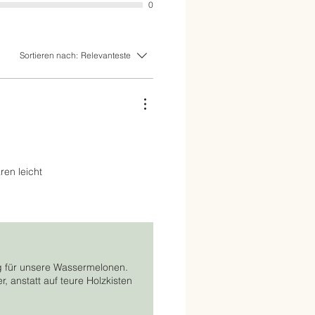
0
Sortieren nach:
Relevanteste
ren leicht
g für unsere Wassermelonen.
, anstatt auf teure Holzkisten