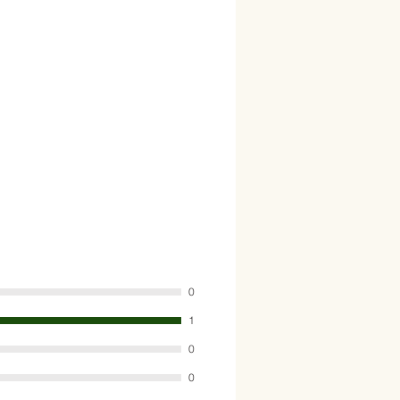
 sein sollten. Abgabe nur in
en. Irrtum vorbehalten. Für
en wir keine Haftung. Preise inkl.
 uns vor bei einer
en gewünschten Artikel durch
herwertigen Artikel zu ersetzen.
ünscht sein kontaktieren Sie uns
werden als Stück abgerechnet. Wir
inimale Abweichung von der
ach oben hin vor, da es sich um
lt.
0
1
0
0