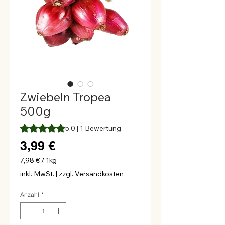
Zwiebeln Tropea
500g
Das Rating beträgt 5.0 von fünf Sternen, basierend auf 1
5.0 | 1 Bewertung
Preis
3,99 €
7,98 €
/
1kg
7,98 €
inkl. MwSt.
|
zzgl. Versandkosten
pro
1
Anzahl
*
Kilogramm